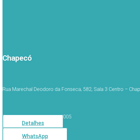
Jundiaí
Chapecó
Rua Marechal Deodoro da Fonseca, 582, Sala 3 Centro – Ch
(49)3319-9443 | (49)9141-5005
Detalhes
WhatsApp