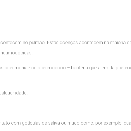
Pneumonia
contecem no pulmão. Estas doenças acontecem na maioria das
 pneumocócicas.
s pneumoniae ou pneumococo – bactéria que além da pneumo
lquer idade.
ontato com gotículas de saliva ou muco como, por exemplo, qu