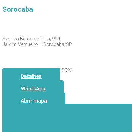
Sorocaba
Avenida Barão de Tatuí, 994.
Jardim Vergueiro – Sorocaba/SP
(15) 3211-3466 | (15) 99189-5520
Detalhes
WhatsApp
Abrir mapa