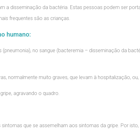
m a disseminação da bactéria. Estas pessoas podem ser port
ais frequentes são as crianças.
mo humano:
pneumonia), no sangue (bacteremia – disseminação da bactéri
as, normalmente muito graves, que levam à hospitalização, ou,
 gripe, agravando o quadro.
:
ntomas que se assemelham aos sintomas da gripe. Por isto, é i