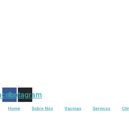
Skip
to
content
acebook
Instagram
Home
Sobre Nós
Vacinas
Serviços
Clí